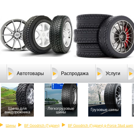
Автотовары
Распродажа
Услуги
Шины для
Легкогрузовые
Грузовые шины
внедорожника
шины
Шины
BF Goodrich (Гудрич)
BF Goodrich (Гудрич) g-Force Stud шип