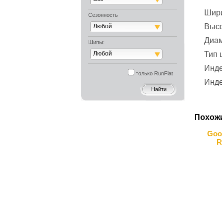
Шир
Сезонность
Выс
Любой
Диа
Шипы:
Любой
Тип
Инде
только RunFlat
Инде
Похож
Goo
R