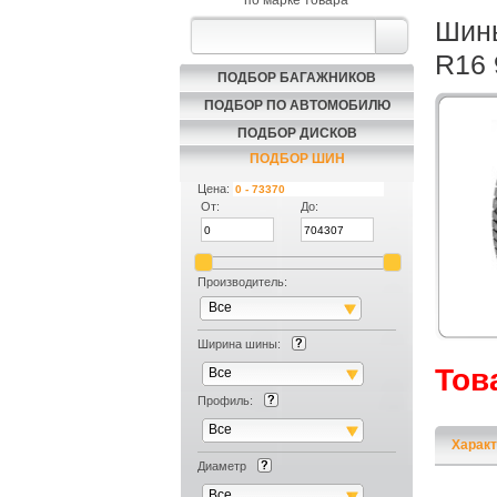
по марке товара
Шины
R16
ПОДБОР БАГАЖНИКОВ
ПОДБОР ПО АВТОМОБИЛЮ
ПОДБОР ДИСКОВ
ПОДБОР ШИН
Цена:
От:
До:
Производитель:
Все
Ширина шины:
Тов
Все
Профиль:
Все
Характ
Диаметр
Все