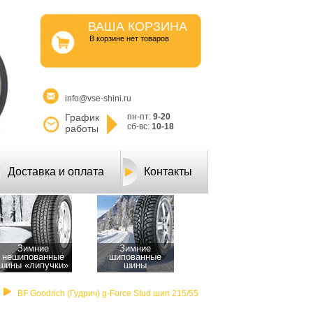
ВАША КОРЗИНА
B корзине нет товаров
info@vse-shini.ru
График
пн-пт:
9-20
сб-вс:
10-18
работы
Доставка и оплата
Контакты
Зимние
Зимние
нешипованные
шипованные
шины «липучки»
шины
BF Goodrich (Гудрич) g-Force Stud шип 215/55