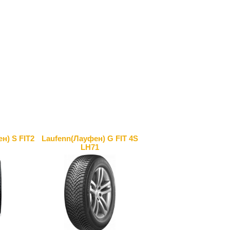
н) S FIT2
Laufenn(Лауфен) G FIT 4S
LH71