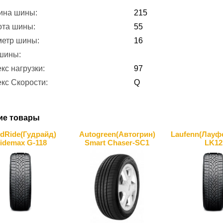
ина шины:
215
ота шины:
55
метр шины:
16
 шины:
кс нагрузки:
97
кс Скорости:
Q
ие товары
dRide(Гудрайд)
Autogreen(Автогрин)
Laufenn(Лауфе
idemax G-118
Smart Chaser-SC1
LK12