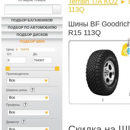
Terrain T/A KO2
по марке товара
113Q
ПОДБОР БАГАЖНИКОВ
Шины BF Goodrich 
ПОДБОР ПО АВТОМОБИЛЮ
R15 113Q
ПОДБОР ДИСКОВ
ПОДБОР ШИН
Цена:
От:
До:
Производитель:
Все
Ширина шины:
Все
1
Профиль:
Все
Диаметр
Скидка на
Все