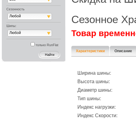
Сезонность
Сезонное Хр
Любой
Шипы:
Товар временн
Любой
только RunFlat
Характеристики
Описание
Ширина шины:
Высота шины:
Диаметр шины:
Тип шины:
Индекс нагрузки:
Индекс Скорости: