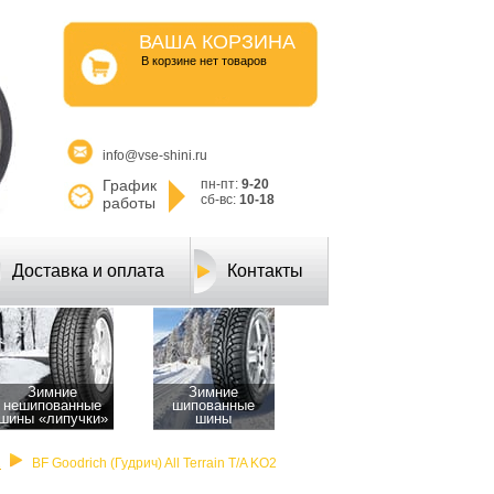
ВАША КОРЗИНА
B корзине нет товаров
info@vse-shini.ru
График
пн-пт:
9-20
сб-вс:
10-18
работы
Доставка и оплата
Контакты
Зимние
Зимние
нешипованные
шипованные
шины «липучки»
шины
2
BF Goodrich (Гудрич) All Terrain T/A KO2