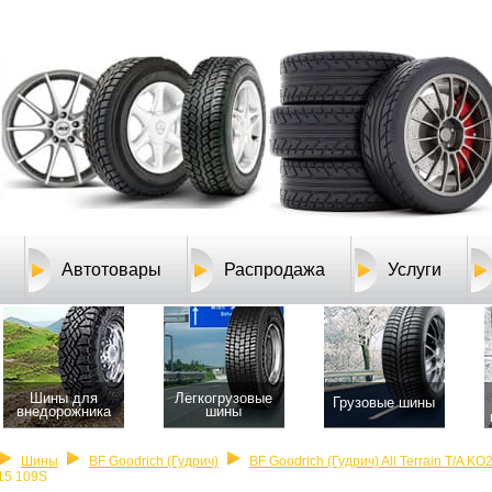
Автотовары
Распродажа
Услуги
Шины для
Легкогрузовые
Грузовые шины
внедорожника
шины
Шины
BF Goodrich (Гудрич)
BF Goodrich (Гудрич) All Terrain T/A KO
15 109S