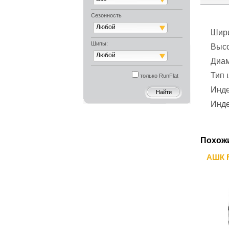
Сезонность
Любой
Шир
Шипы:
Выс
Любой
Диа
Тип
только RunFlat
Инде
Инде
Похож
АШК F