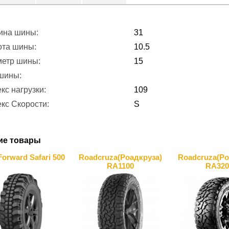
ина шины:
31
ота шины:
10.5
метр шины:
15
 шины:
кс нагрузки:
109
кс Скорости:
S
ие товары
orward Safari 500
Roadcruza(Роадкруза)
Roadcruza(Ро
RA1100
RA320