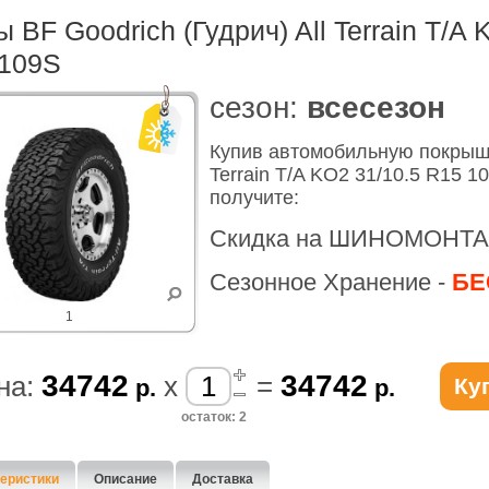
 BF Goodrich (Гудрич) All Terrain T/A 
109S
cезон:
всесезон
Купив автомобильную покрышк
Terrain T/A KO2 31/10.5 R15 
получите:
Скидка на ШИНОМОНТА
Сезонное Хранение -
БЕ
1
34742
34742
на:
x
=
Ку
р.
р.
остаток: 2
еристики
Описание
Доставка