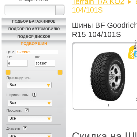
Terrain T/A KO2
по марке товара
104/101S
ПОДБОР БАГАЖНИКОВ
Шины BF Goodrich 
ПОДБОР ПО АВТОМОБИЛЮ
R15 104/101S
ПОДБОР ДИСКОВ
ПОДБОР ШИН
Цена:
От:
До:
Производитель:
Все
Ширина шины:
Все
1
Профиль:
Все
Диаметр
Скидка на
Все