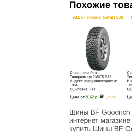
Похожие тов
АШК Forward Safari 530
Сезон:
зима/лето
Се
Типоразмер:
235/75 R15
Ти
Индекс нагрузки/скорости:
Ин
105P
10
Ошиповка:
нет
Ош
Цена от
9162 р.
Це
Купить
Шины BF Goodrich (
интернет магазине
купить Шины BF Goo