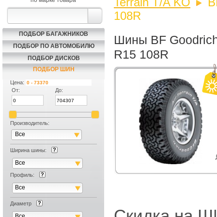
Terrain T/A KO
B
по марке товара
108R
ПОДБОР БАГАЖНИКОВ
Шины BF Goodrich 
ПОДБОР ПО АВТОМОБИЛЮ
R15 108R
ПОДБОР ДИСКОВ
ПОДБОР ШИН
Цена:
От:
До:
Производитель:
Все
Ширина шины:
Все
Профиль:
Все
Диаметр
Скидка на
Все