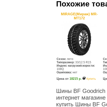
Похожие тов
MIRAGE(Мираж) MR-
MT172
Сезон:
лето
Се
Типоразмер:
33/12.5 R15
Ти
Индекс нагрузки/скорости:
Ин
108Q
10
Ошиповка:
нет
Ош
Цена от
18215 р.
Це
Купить
Шины BF Goodrich (
интернет магазине
купить Шины BF Goo