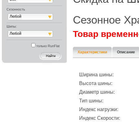
Сезонность
Сезонное Хр
Любой
Шипы:
Товар временн
Любой
только RunFlat
Характеристики
Описание
Ширина шины:
Высота шины:
Диаметр шины:
Тип шины:
Индекс нагрузки:
Индекс Скорости: