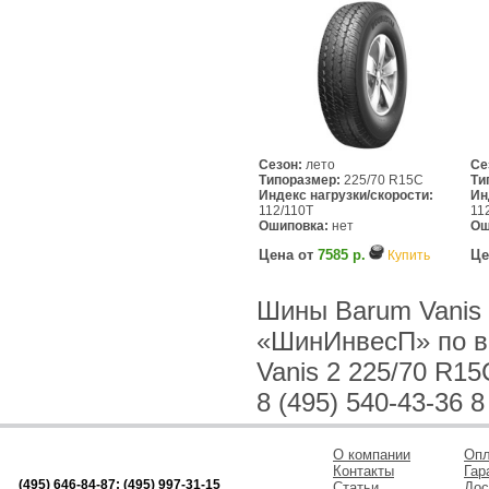
Сезон:
лето
Се
Типоразмер:
225/70 R15C
Ти
Индекс нагрузки/скорости:
Ин
112/110T
11
Ошиповка:
нет
Ош
Цена от
7585 р.
Це
Купить
Шины Barum Vanis 
«ШинИнвесП» по в
Vanis 2 225/70 R15
8 (495) 540-43-36 8
О компании
Опл
Контакты
Гар
(495) 646-84-87; (495) 997-31-15
Статьи
Дос