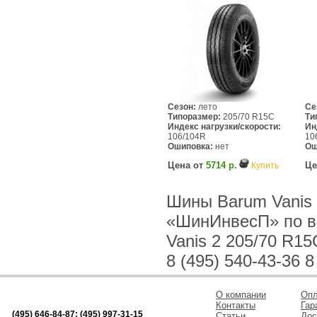
Сезон:
лето
Се
Типоразмер:
205/70 R15C
Ти
Индекс нагрузки/скорости:
Ин
106/104R
10
Ошиповка:
нет
Ош
Цена от
5714 р.
Це
Купить
Шины Barum Vanis 
«ШинИнвесП» по в
Vanis 2 205/70 R1
8 (495) 540-43-36 8
О компании
Опл
Контакты
Гар
(495) 646-84-87; (495) 997-31-15
Статьи
Дос