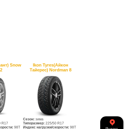
иант) Snow
Ikon Tyres(Айкон
 2
Тайерес) Nordman 8
Сезон:
зима
0 R17
Типоразмер:
225/50 R17
корости:
98T
Индекс нагрузки/скорости:
98T
Яндекс