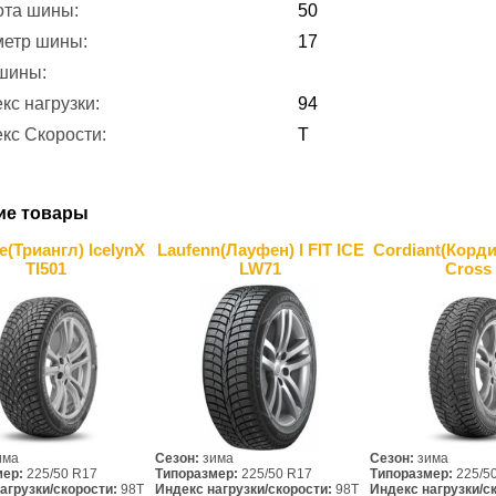
ота шины:
50
метр шины:
17
 шины:
кс нагрузки:
94
кс Скорости:
T
ие товары
le(Триангл) IcelynX
Laufenn(Лауфен) I FIT ICE
Cordiant(Корд
TI501
LW71
Cross
има
Сезон:
зима
Сезон:
зима
мер:
225/50 R17
Типоразмер:
225/50 R17
Типоразмер:
225/5
агрузки/скорости:
98T
Индекс нагрузки/скорости:
98T
Индекс нагрузки/с