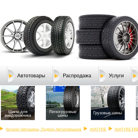
Автотовары
Распродажа
Услуги
Шины для
Легкогрузовые
Грузовые шины
внедорожника
шины
Каталог Автошины, Подбор Автопокрышек
AVATYRE
AVATYRE FR