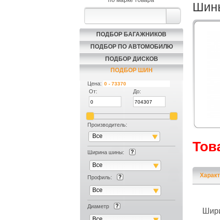
по марке товара
Шин
ПОДБОР БАГАЖНИКОВ
ПОДБОР ПО АВТОМОБИЛЮ
ПОДБОР ДИСКОВ
ПОДБОР ШИН
Цена:
От:
До:
Производитель:
Все
Тов
Ширина шины:
Все
Характ
Профиль:
Все
Диаметр
Шир
Все