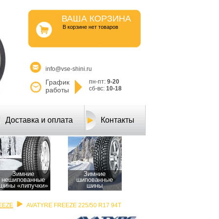
ВАША КОРЗИНА
B корзине нет товаров
info@vse-shini.ru
График
пн-пт:
9-20
сб-вс:
10-18
работы
Доставка и оплата
Контакты
Зимние
Зимние
нешипованные
шипованные
шины «липучки»
шины
EEZE
AVATYRE FREEZE 225/50 R17 94T