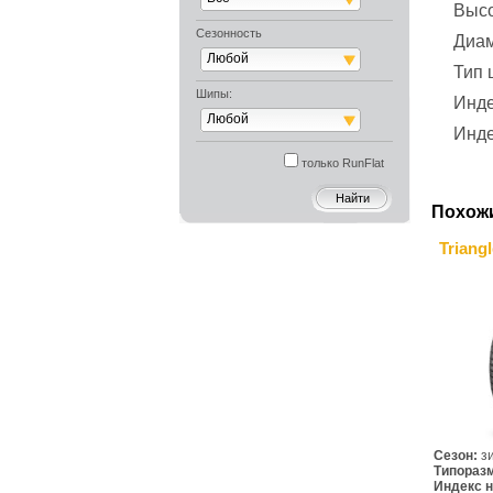
Выс
Сезонность
Диа
Любой
Тип
Шипы:
Инде
Любой
Инде
только RunFlat
Похож
Triang
Сезон:
з
Типораз
Индекс н