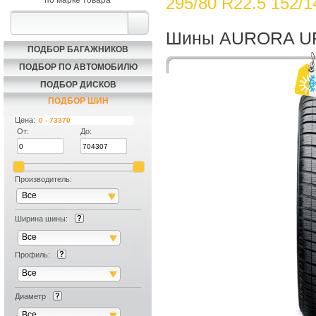
295/80 R22.5 152/
по марке товара
Шины AURORA UF1
ПОДБОР БАГАЖНИКОВ
ПОДБОР ПО АВТОМОБИЛЮ
ПОДБОР ДИСКОВ
ПОДБОР ШИН
Цена:
От:
До:
Производитель:
Все
Ширина шины:
Все
Скидка на
Профиль:
Все
Сезонное Хр
Диаметр
Все