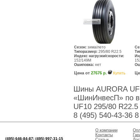
Сезон:
зима/лето
Се
Типоразмер:
295/80 R22.5
Ти
Индекс нагрузки/скорости:
Ин
152/149M
15
Ошиповка:
нет
Ош
Цена от
27676 р.
Це
Купить
Шины AURORA UF10
«ШинИнвесП» по в
UF10 295/80 R22.5
8 (495) 540-43-36 8
О компании
Опл
Контакты
Гар
(495) 646-84-87; (495) 997-31-15
Статьи
Дос