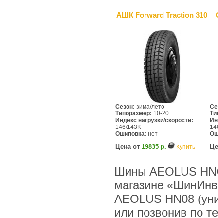
АШК Forward Traction 310
Сезон:
зима/лето
Се
Типоразмер:
10-20
Ти
Индекс нагрузки/скорости:
Ин
146/143K
14
Ошиповка:
нет
Ош
Цена от
19835 р.
Це
Купить
Шины AEOLUS HN08
магазине «ШинИнв
AEOLUS HN08 (уни
или позвонив по тел