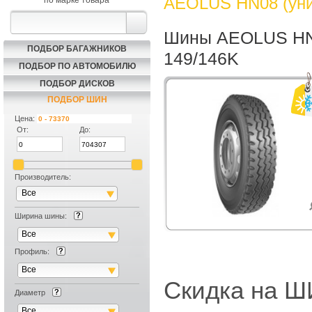
AEOLUS HN08 (уни
по марке товара
Шины AEOLUS HN0
ПОДБОР БАГАЖНИКОВ
149/146K
ПОДБОР ПО АВТОМОБИЛЮ
ПОДБОР ДИСКОВ
ПОДБОР ШИН
Цена:
От:
До:
Производитель:
Все
Ширина шины:
Все
Профиль:
Все
Скидка на
Диаметр
Все