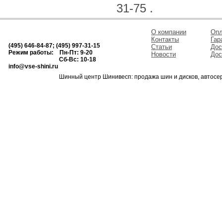
31-75 .
О компании
Опл
Контакты
Гар
(495) 646-84-87; (495) 997-31-15
Статьи
Дос
Режим работы: Пн-Пт: 9-20
Новости
Дос
Сб-Вс: 10-18
info@vse-shini.ru
Шинный центр Шинивесп: продажа шин и дисков, автосе