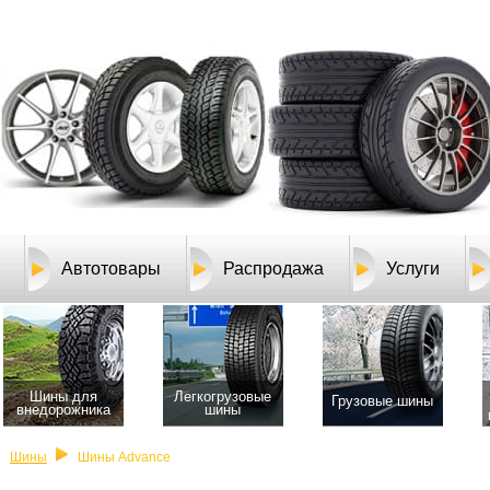
Автотовары
Распродажа
Услуги
Шины для
Легкогрузовые
Грузовые шины
внедорожника
шины
Шины
Шины Advance