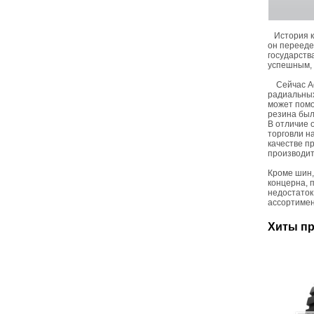
История ко
он перееде
государств
успешным, 
Сейчас Adv
радиальных
может помо
резина был
В отличие 
торговли на
качестве п
производит
Кроме шин,
концерна, 
недостаток
ассортимен
Хиты п