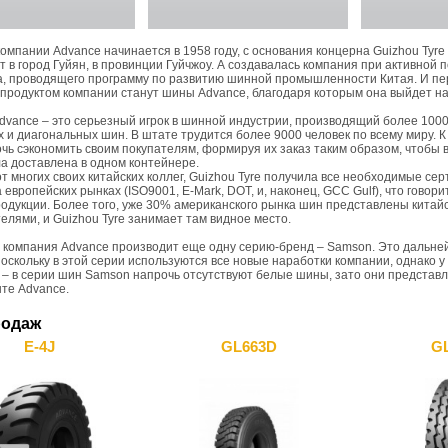
мпании Advance начинается в 1958 году, с основания концерна Guizhou Tyre
т в город Гуйян, в провинции Гуйчжоу. А создавалась компания при активной 
а, проводящего программу по развитию шинной промышленности Китая. И пе
продуктом компании станут шины Advance, благодаря которым она выйдет н
ance – это серьезный игрок в шинной индустрии, производящий более 1000
 и диагональных шин. В штате трудится более 9000 человек по всему миру. К
чь сэкономить своим покупателям, формируя их заказ таким образом, чтобы 
а доставлена в одном контейнере.
от многих своих китайских коллег, Guizhou Tyre получила все необходимые се
 европейских рынках (ISO9001, E-Mark, DOT, и, наконец, GCC Gulf), что говори
родукции. Более того, уже 30% американского рынка шин представлены китай
елями, и Guizhou Tyre занимает там видное место.
 компания Advance производит еще одну серию-бренд – Samson. Это дальне
поскольку в этой серии используются все новые наработки компании, однако у
 – в серии шин Samson напрочь отсутствуют белые шины, зато они представ
те Advance.
родаж
E-4J
GL663D
G