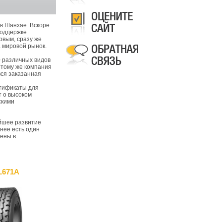
 в Шанхае. Вскоре
поддержке
рвым, сразу же
а мировой рынок.
 различных видов
 тому же компания
вся заказанная
ртификаты для
т о высоком
скими
йшее развитие
 нее есть один
лены в
L671A