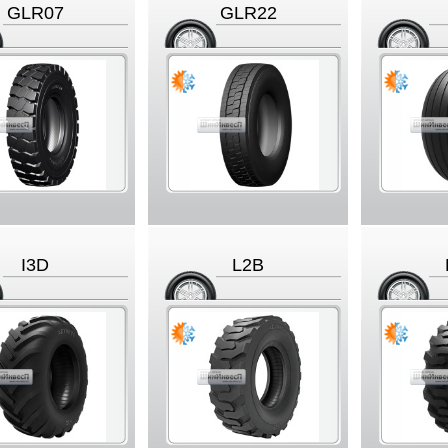
GLR07
GLR22
I3D
L2B