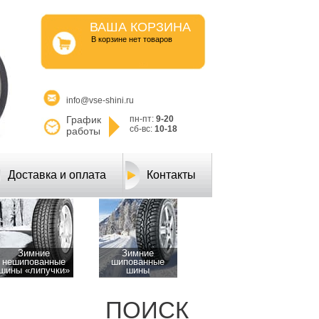
ВАША КОРЗИНА
B корзине нет товаров
info@vse-shini.ru
График
пн-пт:
9-20
сб-вс:
10-18
работы
Доставка и оплата
Контакты
Зимние
Зимние
нешипованные
шипованные
шины «липучки»
шины
ПОИСК