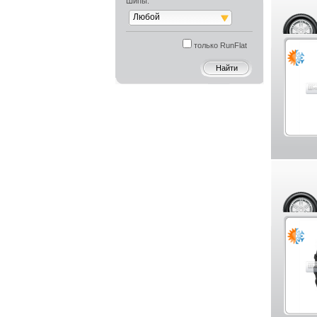
Шипы:
Любой
только RunFlat