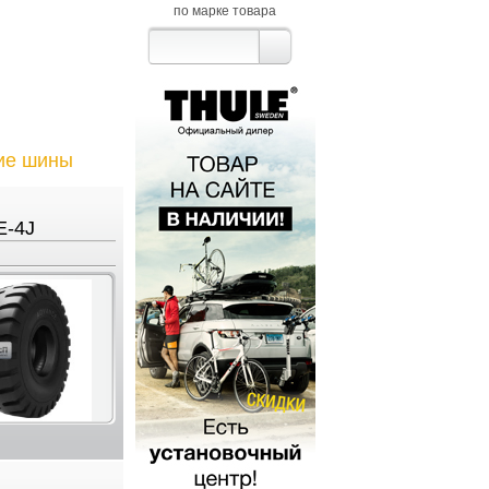
по марке товара
ие шины
E-4J