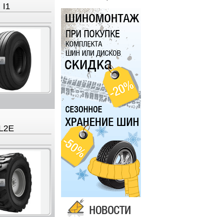
I1
L2E