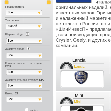
италья
оригинальных изделий,
Производитель
известных марок. Ориги
Все
и налаженный маркетинг
Тип дисков
не только в России, но 
Любой
«ШинИнвесП» предлагает
, воспроизводящие проду
Ширина обода
Crysler, Geely, и других
Все
компаний.
Диаметр обода
Все
Lancia
Количество креп. отв. х диам.,
Lancia
PCD
Все
Диаметр отв. под ступицу, DIA
Все
Вынос, ET
Mini
Все
Mini
от 4-х