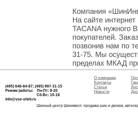
Компания «ШинИнв
На сайте интернет
TACANA нужного Ва
покупателей. Зака
позвонив нам по тел
31-75. Мы осущест
пределах МКАД при 
О компании
Опл
Контакты
Гар
(495) 646-84-87; (495) 997-31-15
Статьи
Дос
Режим работы: Пн-Пт: 9-20
Новости
Дос
Сб-Вс: 10-18
info@vse-shini.ru
Шинный центр Шинивесп: продажа шин и дисков, автосе