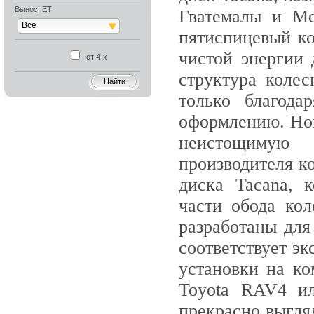
Вынос, ET
Гватемалы и Ме
Все
пятиспицевый ко
чистой энергии
от 4-х
структура колес
только благода
оформлению. Нов
неистощимую 
производителя к
диска Tacana, 
части обода кол
разработаны для
соответствует э
установки на к
Toyota RAV4 и
прекрасно выгляд