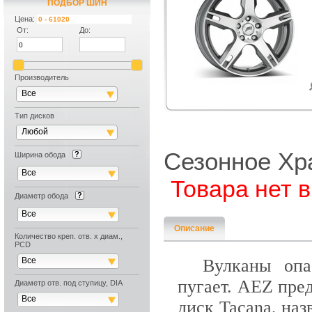
ПОДБОР ПО АВТОМОБИЛЮ
ПОДБОР ШИН
Цена:
От:
До:
Производитель
Все
Тип дисков
Любой
Сезонное Хр
Ширина обода
Все
Товара нет 
Диаметр обода
Все
Описание
Количество креп. отв. х диам.,
PCD
Все
Вулканы опа
пугает. AEZ пре
Диаметр отв. под ступицу, DIA
Все
диск Tacana, на