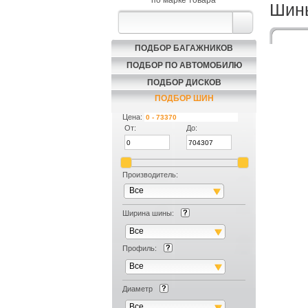
по марке товара
Шины
ПОДБОР БАГАЖНИКОВ
ПОДБОР ПО АВТОМОБИЛЮ
ПОДБОР ДИСКОВ
ПОДБОР ШИН
Цена:
От:
До:
Производитель:
Все
Тов
Ширина шины:
Все
Характ
Профиль:
Все
Диаметр
Шир
Все