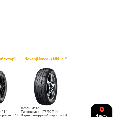
аблcтар)
Nexen(Нексен) Nblue S
Сезон:
лето
0 R14
Типоразмер:
175/70 R14
корости:
84T
Индекс нагрузки/скорости:
84T
Яндекс