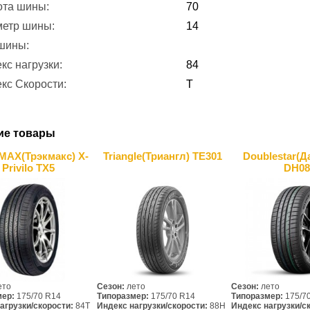
ота шины:
70
метр шины:
14
 шины:
кс нагрузки:
84
кс Скорости:
T
ие товары
AX(Трэкмакс) X-
Triangle(Триангл) TE301
Doublestar(Д
Privilo TX5
DH08
ето
Сезон:
лето
Сезон:
лето
мер:
175/70 R14
Типоразмер:
175/70 R14
Типоразмер:
175/7
агрузки/скорости:
84T
Индекс нагрузки/скорости:
88H
Индекс нагрузки/с