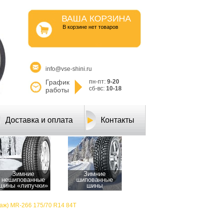
ВАША КОРЗИНА
B корзине нет товаров
info@vse-shini.ru
График
пн-пт:
9-20
сб-вс:
10-18
работы
Доставка и оплата
Контакты
Зимние
Зимние
нешипованные
шипованные
шины «липучки»
шины
ж) MR-266 175/70 R14 84T