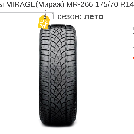
 MIRAGE(Мираж) MR-266 175/70 R14
cезон:
лето
Купив автомобильную покры
175/70 R14 84T в нашем инте
Скидка на ШИНОМОНТА
Сезонное Хранение -
БЕ
ар временно отсутствует
еристики
Доставка
ина шины:
175