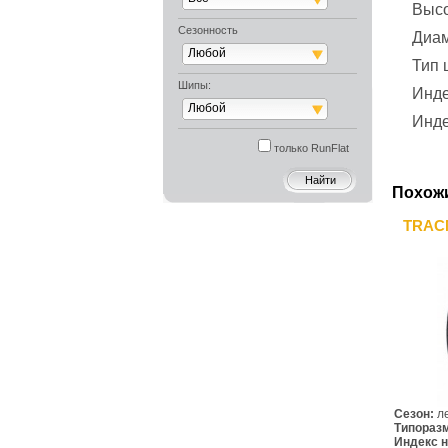
Выс
Сезонность
Диа
Любой
Тип
Шипы:
Инде
Любой
Инде
только RunFlat
Похож
TRACM
Сезон:
л
Типораз
Индекс н