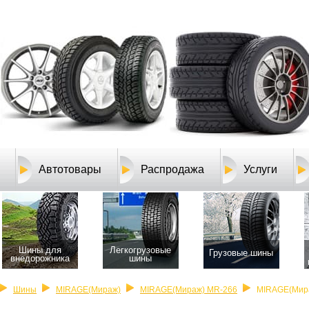
Автотовары
Распродажа
Услуги
Шины для
Легкогрузовые
Грузовые шины
внедорожника
шины
Шины
MIRAGE(Мираж)
MIRAGE(Мираж) MR-266
MIRAGE(Мира